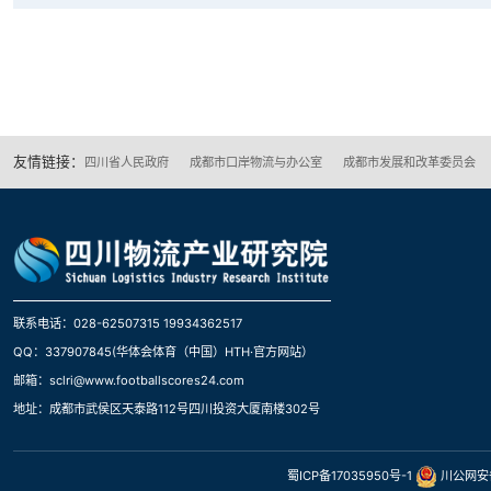
友情链接：
四川省人民政府
成都市口岸物流与办公室
成都市发展和改革委员会
联系电话：028-62507315 19934362517
QQ：337907845(华体会体育（中国）HTH·官方网站）
邮箱：sclri@www.footballscores24.com
地址：成都市武侯区天泰路112号四川投资大厦南楼302号
蜀ICP备17035950号-1
川公网安备 