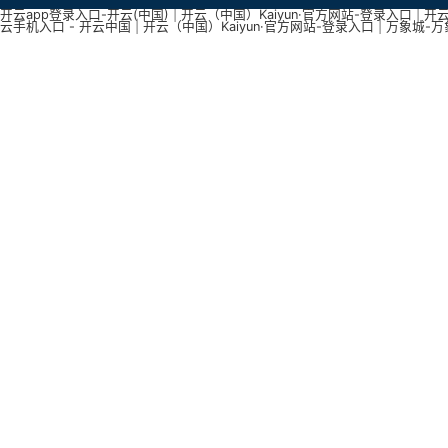
开云app登录入口-开云(中国)
|
开云（中国）Kaiyun·官方网站-登录入口
|
开云
云手机入口 - 开云中国
|
开云（中国）Kaiyun·官方网站-登录入口
|
万象城-万