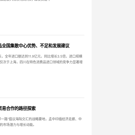
品全国集散中心优势、不足和发展建议
，全年进口额达到11.9亿元，同比增长3.5倍，进口规模
仅次于上海，四川在特色消费品进口领域的竞争力显著增
贸易合作的路径探索
带一路”倡议海陆交汇的战略要地，孟中印缅经济走廊、中
的市场潜力与增长动能。