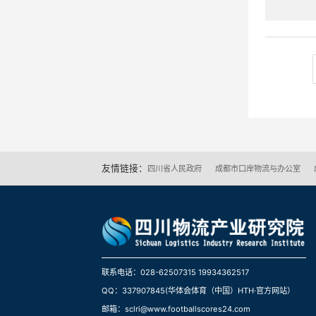
友情链接：
四川省人民政府
成都市口岸物流与办公室
联系电话：028-62507315 19934362517
QQ：337907845(华体会体育（中国）HTH·官方网站）
邮箱：sclri@www.footballscores24.com