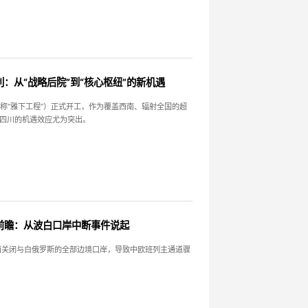
：从“战略后院”到“核心枢纽”的新机遇
简称“雅下工程”）正式开工，作为覆盖西南、辐射全国的超
四川的机遇效应尤为突出。
前瞻：从波白口岸中断事件说起
方面关闭与白俄罗斯的全部边境口岸，导致中欧班列主通道骤