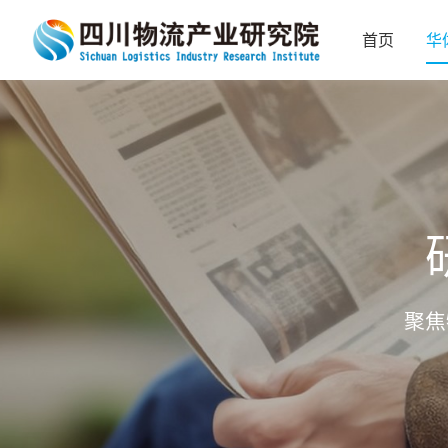
首页
华
聚焦