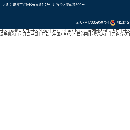
地址：成都市武侯区天泰路112号四川投资大厦南楼302号
蜀ICP备17035950号-1
川公网安备 
开云app登录入口-开云(中国)
|
开云（中国）Kaiyun·官方网站-登录入口
|
开云
云手机入口 - 开云中国
|
开云（中国）Kaiyun·官方网站-登录入口
|
万象城-万