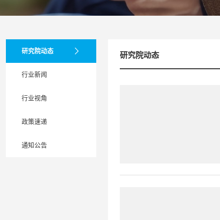
研究院动态
研究院动态
行业新闻
行业视角
政策速递
通知公告