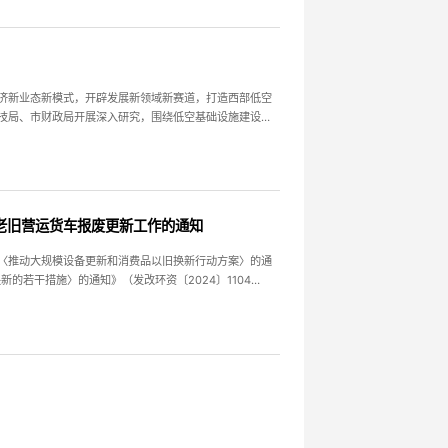
济新业态新模式，开辟发展新领域新赛道，打造西部低空
技局、市财政局开展深入研究，围绕低空基础设施建设、
飞行服务监管能力提升、低空应用场景拓展、低空产业支撑四个方面，制定《成都市加快提升低空飞行能力 培育低空经济市
好老旧营运货车报废更新工作的通知
〈推动大规模设备更新和消费品以旧换新行动方案〉的通
的若干措施〉的通知》（发改环资〔2024〕1104
〕62