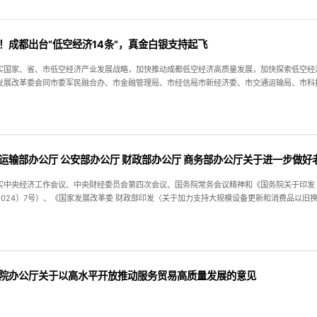
！成都出台“低空经济14条”，真金白银支持起飞
实国家、省、市低空经济产业发展战略，加快推动成都低空经济高质量发展，加快探索低空经
发展改革委会同市委军民融合办、市金融管理局、市经信局市新经济委、市交通运输局、市科
运输部办公厅 公安部办公厅 财政部办公厅 商务部办公厅关于进一步做
实中央经济工作会议、中央财经委员会第四次会议、国务院常务会议精神和《国务院关于印发
024〕7号）、《国家发展改革委 财政部印发〈关于加力支持大规模设备更新和消费品以旧换新
运输部等十三部门关于印发〈交通运输大规模设备更新行动方案〉的通知》（交规划发〔2024
院办公厅关于以高水平开放推动服务贸易高质量发展的意见