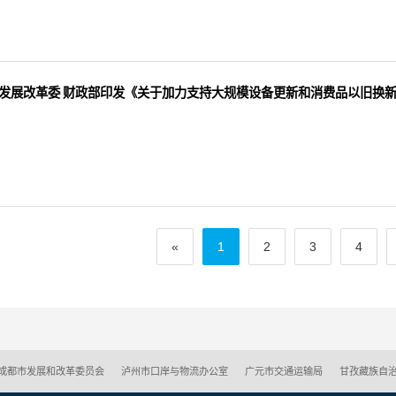
发展改革委 财政部印发《关于加力支持大规模设备更新和消费品以旧换
«
1
2
3
4
成都市发展和改革委员会
泸州市口岸与物流办公室
广元市交通运输局
甘孜藏族自