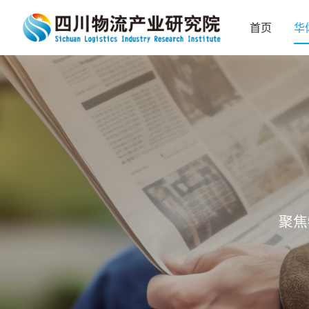
首页
华
聚焦