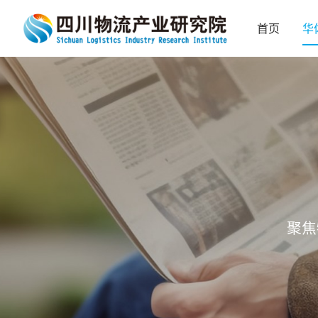
首页
华
聚焦