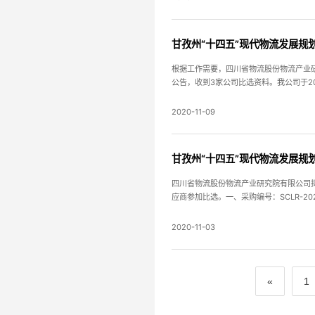
甘孜州“十四五”现代物流发展规
根据工作需要，四川省物流股份物流产业研
公告，收到3家公司比选资料。我公司于20
选，现将比选结果公示如下：中选单位：成都
2020-11-09
甘孜州“十四五”现代物流发展规
四川省物流股份物流产业研究院有限公司拟
应商参加比选。一、采购编号：SCLR-20
2020-11-03
«
1