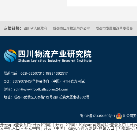
友情链接：
四川省人民政府
成都市口岸物流与办公室
成都市发展和改革委员会
联系电话：028-62507315 19934362517
QQ：337907845(华体会体育（中国）HTH·官方网站）
邮箱：sclri@www.footballscores24.com
地址：成都市武侯区天泰路112号四川投资大厦南楼302号
蜀ICP备17035950号-1
川公网安备 
开云app登录入口-开云(中国)
|
开云（中国）Kaiyun·官方网站-登录入口
|
开云
云手机入口 - 开云中国
|
开云（中国）Kaiyun·官方网站-登录入口
|
万象城-万