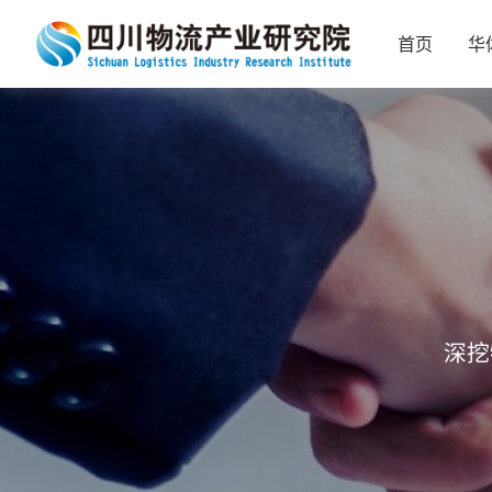
首页
华
深挖